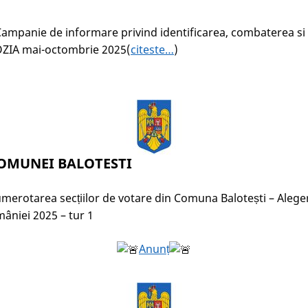
ampanie de informare privind identificarea, combaterea si
ZIA mai-octombrie 2025(
citeste…
)
OMUNEI BALOTESTI
umerotarea secțiilor de votare din Comuna Balotești – Alege
âniei 2025 – tur 1
Anunț