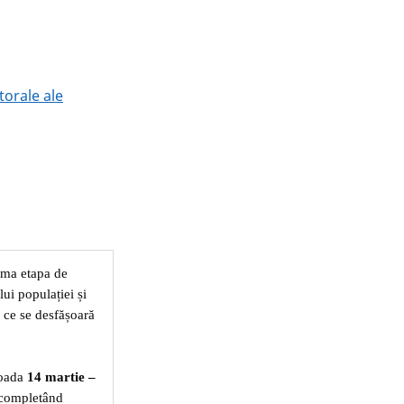
torale ale
ima etapa de
i populației și
 ce se desfășoară
ioada
14 martie –
, completând