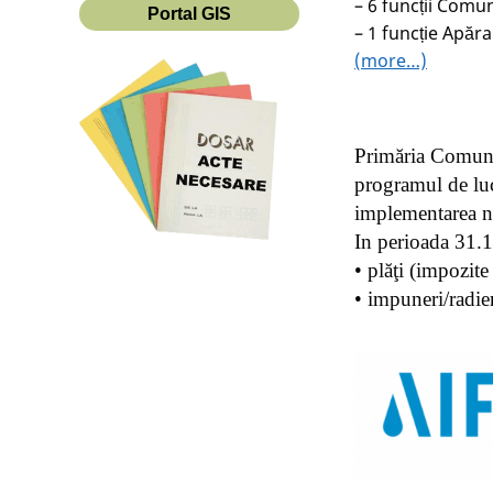
– 6 funcții Comun
Portal GIS
– 1 funcție Apăr
(more…)
Primăria Comune
programul de luc
implementarea no
In perioada 31.
• plăţi (impozite 
• impuneri/radier