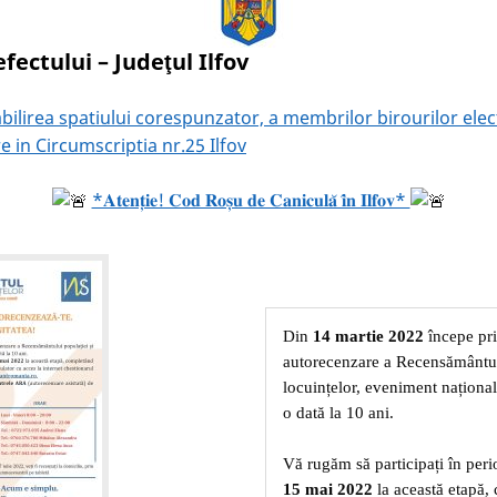
efectului – Judeţul Ilfov
bilirea spatiului corespunzator, a membrilor birourilor elec
re in Circumscriptia nr.25 Ilfov
*𝐀𝐭𝐞𝐧𝐭̦𝐢𝐞! 𝐂𝐨𝐝 𝐑𝐨𝐬̦𝐮 𝐝𝐞 𝐂𝐚𝐧𝐢𝐜𝐮𝐥𝐚̆ 𝐢̂𝐧 𝐈𝐥𝐟𝐨𝐯*
Din
14 martie 2022
începe pr
autorecenzare a Recensământulu
locuințelor, eveniment național
o dată la 10 ani.
Vă rugăm să participați în per
15 mai 2022
la această etapă