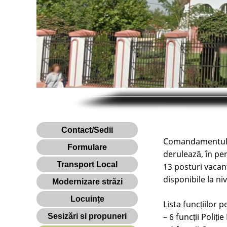
Contact/Sedii
Comandamentul C
Formulare
derulează, în pe
Transport Local
13 posturi vacant
disponibile la nive
Modernizare străzi
Locuințe
Lista funcțiilor
– 6 funcții Poliție
Sesizări si propuneri