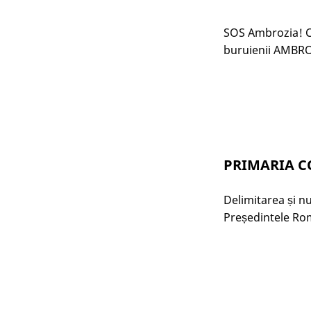
SOS Ambrozia! C
buruienii AMBRO
PRIMARIA C
Delimitarea și n
Președintele Rom