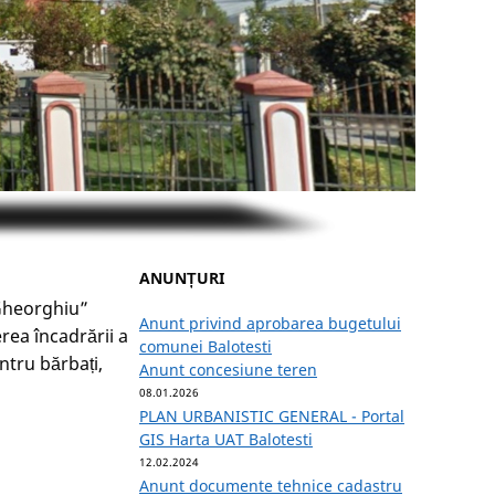
ANUNȚURI
Gheorghiu”
Anunt privind aprobarea bugetului
rea încadrării a
comunei Balotesti
ntru bărbați,
Anunt concesiune teren
08.01.2026
PLAN URBANISTIC GENERAL - Portal
GIS Harta UAT Balotesti
12.02.2024
Anunt documente tehnice cadastru