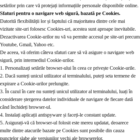
setărilor prin care vă protejați informațiile personale disponibile online.
Sfaturi pentru o navigare web sigură, bazată pe Cookies.
Datorită flexibilității lor și faptului că majoritatea dintre cele mai
vizitate site-uri folosesc Cookies-uri, acestea sunt aproape inevitabile.
Dezactivarea Cookie-urilor nu vă va permite accesul pe site-uri precum
Youtube, Gmail, Yahoo etc.
De aceea, vă oferim câteva sfaturi care să vă asigure o navigare web
sigură, prin intermediul Cookie-urilor.
1.
Personalizați setările browser-ului în ceea ce privește Cookie-urile.
2.
Dacă sunteți unicul utilizator al terminalului, puteți seta termene de
expirare a Cookie-urilor prelungite.
3.
În cazul în care nu sunteți unicul utilizator al terminalului, luați în
considerare ștergerea datelor individuale de navigare de fiecare dată
când închideți browser-ul.
4
. Instalați aplicații antispyware și faceți-le constant update.
5.
Asigurați-vă că browser-ul folosit este mereu updatat, deoarece
multe dintre atacurile bazate pe Cookies sunt posibile din cauza
punctelor slabe ale versiunilor vechi ale browserelor.