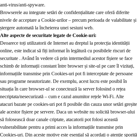
anti-virus/anti-spyware.
Browserele au integrate setări de confidențialitate care oferă diferite
nivele de acceptare a Cookie-urilor – precum perioada de valabilitate și
ștergere automată la încheierea unei sesiuni web.
Alte aspecte de securitate legate de Cookie-uri:
Deoarece toți utilizatorii de Internet au dreptul la protecția identității
online, este indicat să fiți informat în legătură cu posibilele riscuri de
securitate . Având în vedere că prin intermediul acestor fișiere se face
schimb de informații constant între browser și site-ul pe care îl vizitați,
informațiile transmise prin Cookies-uri pot fi interceptate de persoane
sau programe neautorizate. De exemplu, acest lucru este posibil în
situația în care browser-ul se conectează la server folosind o rețea
necriptata/nesecurizată – cum e cazul anumitor rețele Wi-Fi.
Alte
atacuri bazate pe cookies-uri pot fi posibile din cauza unor setări greșite
ale acestor fișiere pe servere. Daca un website nu solicită browser-ului
să folosească doar canale criptate, atacatorii pot folosi această
vulnerabilitate pentru a primi acces la informațiile transmise prin
Cookies-uri. Din aceste motive este esențial să acordați o atenție sporită