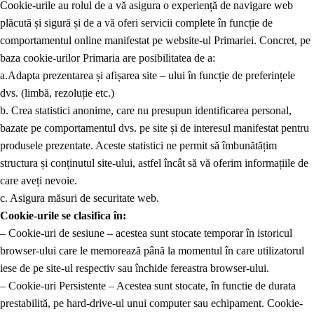
Cookie-urile au rolul de a vă asigura o experiență de navigare web
plăcută și sigură și de a vă oferi servicii complete în funcție de
comportamentul online manifestat pe website-ul Primariei. Concret, pe
baza cookie-urilor Primaria are posibilitatea de a:
a.
Adapta prezentarea și afișarea site – ului în funcție de preferințele
dvs. (limbă, rezoluție etc.)
b. Crea statistici anonime, care nu presupun identificarea personal,
bazate pe comportamentul dvs. pe site și de interesul manifestat pentru
produsele prezentate. Aceste statistici ne permit să îmbunătățim
structura și conținutul site-ului, astfel încât să vă oferim informațiile de
care aveți nevoie.
c. Asigura măsuri de securitate web.
Cookie-urile se clasifica în:
– Cookie-uri de sesiune – acestea sunt stocate temporar în istoricul
browser-ului care le memorează până la momentul în care utilizatorul
iese de pe site-ul respectiv sau închide fereastra browser-ului.
– Cookie-uri Persistente – Acestea sunt stocate, în functie de durata
prestabilită, pe hard-drive-ul unui computer sau echipament. Cookie-