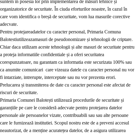
suntem în posesia lor prin implementarea de măsuri tehnice și
organizatorice de securitate. În ciuda eforturilor noastre, în cazul în
care vom identifica o breșă de securitate, vom lua masurile corective
adecvate.
Pentru protejareadatelor cu caracter personal, Primaria Comuna
Balotestiutilizeazamasuri de pseudonomizare și tehnologii de criptare.
Chiar daca utilizam aceste tehnologii și alte masuri de securitate pentru
a proteja informatiile confidentiale și a oferi securitatea
corespunzatoare, nu garantam ca informatia este securizata 100% sau
ca anumite comunicari care vizeaza datele cu caracter personal nu vor
fi intarziate, intrerupte, interceptate sau nu vor prezenta erori.
Prelucarea și transmiterea de date cu caracter personal este afectat de
riscuri de securitate.
Primaria Comunei Balotești utilizează procedurile de securitate și
garanțiile pe care le consideră adecvate pentru protejarea datelor
personale ale persoanelor vizate, contribuabili sau sau alte persoane
care le furnizează institutiei. Scopul nostru este de a preveni accesul
neautorizat, de a menține acuratețea datelor, de a asigura utilizarea