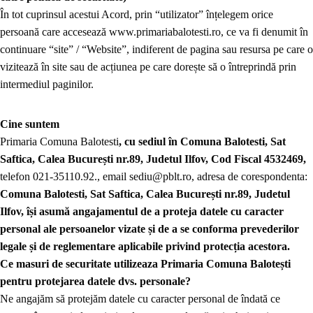
În tot cuprinsul acestui Acord, prin “utilizator” înțelegem orice
persoană care accesează www.primariabalotesti.ro, ce va fi denumit în
continuare “site” / “Website”, indiferent de pagina sau resursa pe care o
vizitează în site sau de acțiunea pe care dorește să o întreprindă prin
intermediul paginilor.
Cine suntem
Primaria Comuna Balotesti
, cu sediul
în
Comuna Balotesti, Sat
Saftica, Calea
București
nr.89, Judetul Ilfov, Cod Fiscal 4532469,
telefon 021-35110.92., email sediu@pblt.ro, adresa de corespondenta:
Comuna Balotesti, Sat Saftica, Calea
București
nr.89, Judetul
Ilfov,
își asum
ă angajamentul de a proteja datele cu caracter
personal ale persoanelor vizate
și
de a se conforma prevederilor
legale
și
de reglementare aplicabile privind
protecția
acestora.
Ce masuri de securitate utilizeaza
Primaria Comuna
Balotești
pentru protejarea datele dvs. personale?
Ne angajăm să protejăm datele cu caracter personal de îndată ce