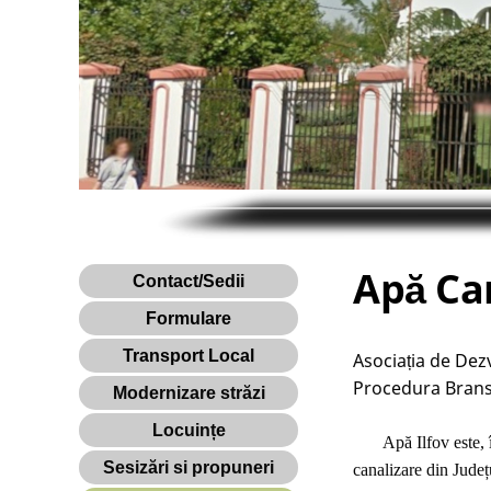
Apă Ca
Contact/Sedii
Formulare
Transport Local
Asociația de De
Procedura Bransa
Modernizare străzi
Locuințe
Apă Ilfov este, înc
Sesizări si propuneri
canalizare din Județu