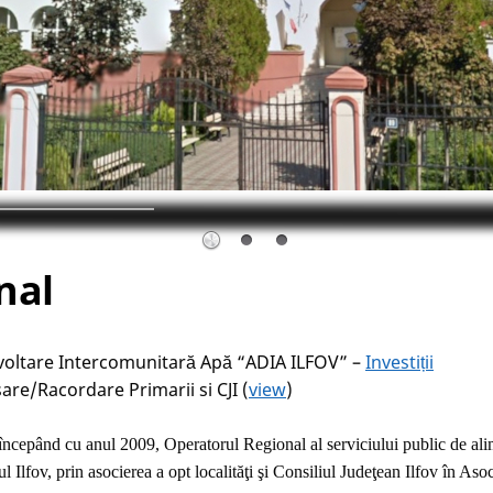
nal
zvoltare Intercomunitară Apă “ADIA ILFOV” –
Investiții
re/Racordare Primarii si CJI (
view
)
epând cu anul 2009, Operatorul Regional al serviciului public de alim
l Ilfov, prin asocierea a opt localităţi şi Consiliul Judeţean Ilfov în As