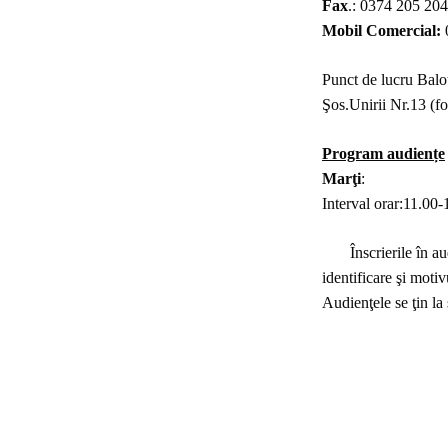
Fax
.: 0374 205 204
Mobil Comercial:
Punct de lucru Balot
Şos.Unirii Nr.13 (f
Program audiențe
Marţi
:
Interval orar:11.00-
Înscrierile în audi
identificare şi motiv
Audienţele se ţin la