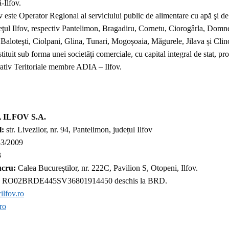
-Ilfov.
v este Operator Regional al serviciului public de alimentare cu apă şi de
deţul Ilfov, respectiv Pantelimon, Bragadiru, Cornetu, Ciorogârla, Domne
Baloteşti, Ciolpani, Glina, Tunari, Mogoșoaia, Măgurele, Jilava și Clin
tituit sub forma unei societăți comerciale, cu capital integral de stat, pr
rativ Teritoriale membre ADIA – Ilfov.
 ILFOV S.A.
l:
str. Livezilor, nr. 94, Pantelimon, județul Ilfov
3/2009
3
ucru:
Calea Bucureștilor, nr. 222C, Pavilion S, Otopeni, Ilfov.
RO02BRDE445SV36801914450 deschis la BRD.
ilfov.ro
ro