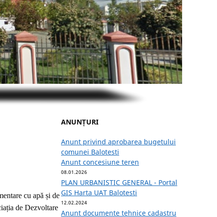
ANUNȚURI
Anunt privind aprobarea bugetului
comunei Balotesti
Anunt concesiune teren
08.01.2026
PLAN URBANISTIC GENERAL - Portal
GIS Harta UAT Balotesti
entare cu apă și de
12.02.2024
ociația de Dezvoltare
Anunt documente tehnice cadastru