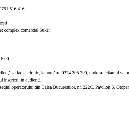
0751.516.416
ești
ost complex comercial Suki);
16.00.
enţă se fac telefonic, la numărul 0374.205.200, unde solicitantul va pr
ul înscrierii în audienţă.
 sediul operatorului din Calea Bucureștilor, nr. 222C, Pavilion S, Otopeni