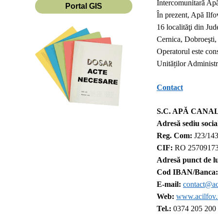
Intercomunitară Apă
Portal GIS
În prezent, Apă Ilfo
16 localităţi din Ju
Cernica, Dobroeşti, 
Operatorul este cons
Unităților Administ
Contact
S.C. APĂ CANAL
Adresă sediu socia
Reg. Com:
J23/143
CIF:
RO 2570917
Adresă punct de l
Cod IBAN/Banca:
E-mail:
contact@ac
Web:
www.acilfov.
Tel.:
0374 205 200