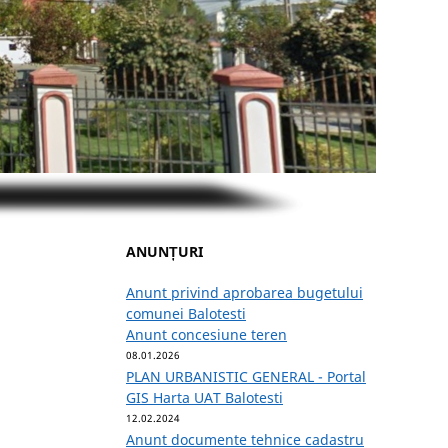
ANUNȚURI
Anunt privind aprobarea bugetului
comunei Balotesti
Anunt concesiune teren
08.01.2026
PLAN URBANISTIC GENERAL - Portal
GIS Harta UAT Balotesti
12.02.2024
Anunt documente tehnice cadastru