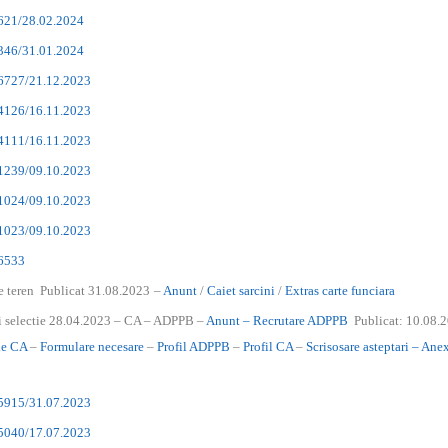
4621/28.02.2024
2346/31.01.2024
26727/21.12.2023
24126/16.11.2023
24111/16.11.2023
21239/09.10.2023
21024/09.10.2023
21023/09.10.2023
16533
 teren Publicat 31.08.2023
–
Anunt
/
Caiet sarcini
/
Extras carte funciara
si selectie 28.04.2023 – CA – ADPPB
–
Anunt – Recrutare ADPPB
Publicat: 10.08.
ie CA
–
Formulare necesare
–
Profil ADPPB
–
Profil CA
–
Scrisosare asteptari – An
15915/31.07.2023
15040/17.07.2023