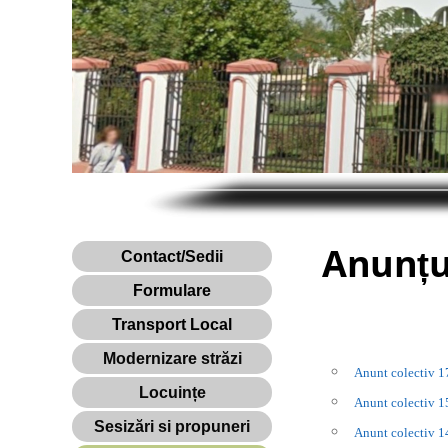
Anunțu
Contact/Sedii
Formulare
Transport Local
Modernizare străzi
Anunt colectiv 
Locuințe
Anunt colectiv 
Sesizări si propuneri
Anunt colectiv 