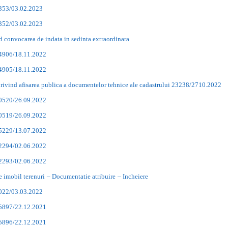
2353/03.02.2023
2352/03.02.2023
d convocarea de indata in sedinta extraordinara
24906/18.11.2022
24905/18.11.2022
privind afisarea publica a documentelor tehnice ale cadastrului 23238/2710.2022
20520/26.09.2022
20519/26.09.2022
15229/13.07.2022
12294/02.06.2022
12293/02.06.2022
 imobil terenuri
– Documentatie atribuire
– Incheiere
5022/03.03.2022
25897/22.12.2021
25896/22.12.2021