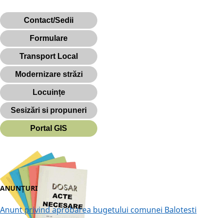
Contact/Sedii
Formulare
Transport Local
Modernizare străzi
Locuințe
Sesizări si propuneri
Portal GIS
ANUNȚURI
Anunt privind aprobarea bugetului comunei Balotesti