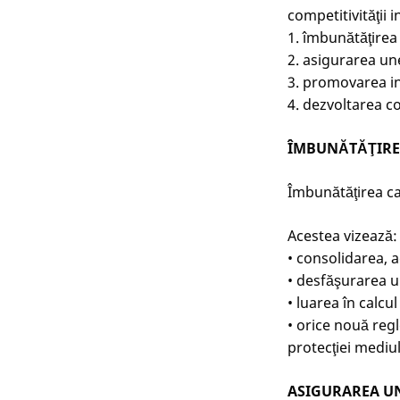
competitivităţii i
1. îmbunătăţirea
2. asigurarea un
3. promovarea inv
4. dezvoltarea co
ÎMBUNĂTĂŢIRE
Îmbunătăţirea cad
Acestea vizează:
• consolidarea, a
• desfăşurarea u
• luarea în calcu
• orice nouă regl
protecţiei mediul
ASIGURAREA UN