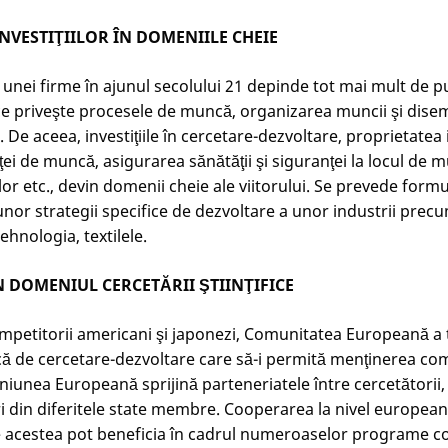
VESTIŢIILOR ÎN DOMENIILE CHEIE
 unei firme în ajunul secolului 21 depinde tot mai mult de p
 ce priveşte procesele de muncă, organizarea muncii şi dise
. De aceea, investiţiile în cercetare-dezvoltare, proprietatea 
ţei de muncă, asigurarea sănătăţii şi siguranţei la locul de 
r etc., devin domenii cheie ale viitorului. Se prevede formu
or strategii specifice de dezvoltare a unor industrii precu
ehnologia, textilele.
 DOMENIUL CERCETĂRII ŞTIINŢIFICE
competitorii americani şi japonezi, Comunitatea Europeană a t
că de cercetare-dezvoltare care să-i permită menţinerea comp
niunea Europeană sprijină parteneriatele între cercetătorii,
i din diferitele state membre. Cooperarea la nivel european 
re acestea pot beneficia în cadrul numeroaselor programe 