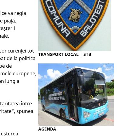
ice va regla
e piaţă.
eşterii
ale.
 concurenţei tot
TRANSPORT LOCAL | STB
t de la politica
pe de
firmele europene,
en lung a
aritatea între
ritate“, spunea
AGENDA
reşterea