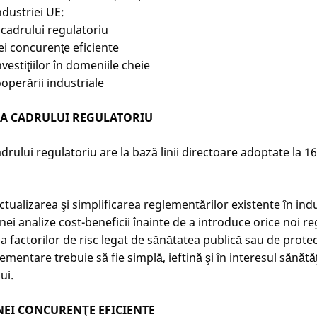
ndustriei UE:
 cadrului regulatoriu
ei concurenţe eficiente
estiţiilor în domeniile cheie
operării industriale
A CADRULUI REGULATORIU
rului regulatoriu are la bază linii directoare adoptate la 16
ctualizarea şi simplificarea reglementărilor existente în ind
nei analize cost-beneficii înainte de a introduce orice noi r
l a factorilor de risc legat de sănătatea publică sau de prote
ementare trebuie să fie simplă, ieftină şi în interesul sănătăţi
ui.
EI CONCURENŢE EFICIENTE