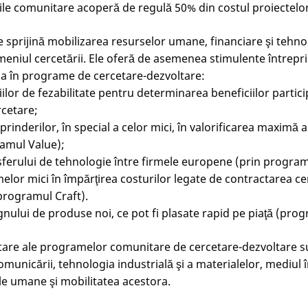
le comunitare acoperă de regulă 50% din costul proiectelor
sprijină mobilizarea resurselor umane, financiare şi tehn
meniul cercetării. Ele oferă de asemenea stimulente întrepri
pa în programe de cercetare-dezvoltare:
iilor de fezabilitate pentru determinarea beneficiilor particip
cetare;
reprinderilor, în special a celor mici, în valorificarea maximă 
ramul Value);
nsferului de tehnologie între firmele europene (prin program
melor mici în împărţirea costurilor legate de contractarea ce
programul Craft).
ignului de produse noi, ce pot fi plasate rapid pe piaţă (pro
tare ale programelor comunitare de cercetare-dezvoltare s
comunicării, tehnologia industrială şi a materialelor, mediul 
le umane şi mobilitatea acestora.