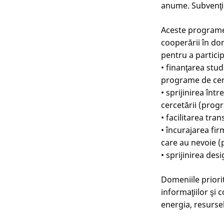
anume. Subvenţii
Aceste programe 
cooperării în do
pentru a partici
• finanţarea stud
programe de cer
• sprijinirea înt
cercetării (prog
• facilitarea tra
• încurajarea fir
care au nevoie (
• sprijinirea des
Domeniile priori
informaţiilor şi 
energia, resurse