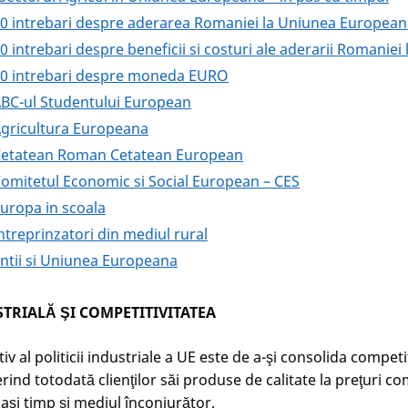
10 intrebari despre aderarea Romaniei la Uniunea Europea
 intrebari despre beneficii si costuri ale aderarii Romaniei 
10 intrebari despre moneda EURO
ABC-ul Studentului European
Agricultura Europeana
Cetatean Roman Cetatean European
omitetul Economic si Social European – CES
uropa in scoala
ntreprinzatori din mediul rural
entii si Uniunea Europeana
STRIALĂ ŞI COMPETITIVITATEA
tiv al politicii industriale a UE este de a-şi consolida competi
erind totodată clienţilor săi produse de calitate la preţuri co
aşi timp şi mediul înconjurător.