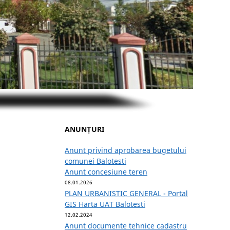
ANUNȚURI
Anunt privind aprobarea bugetului
comunei Balotesti
Anunt concesiune teren
08.01.2026
PLAN URBANISTIC GENERAL - Portal
GIS Harta UAT Balotesti
12.02.2024
Anunt documente tehnice cadastru