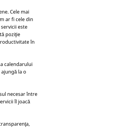
pene. Cele mai
 ar fi cele din
servicii este
ă poziţie
roductivitate în
 a calendarului
e ajungă la o
nsul necesar între
vicii îl joacă
 transparenţa,