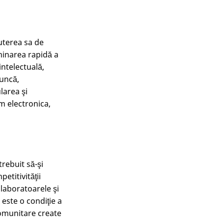
uterea sa de
minarea rapidă a
intelectuală,
muncă,
larea şi
m electronica,
rebuit să-şi
etitivităţii
 laboratoarele şi
este o condiţie a
comunitare create