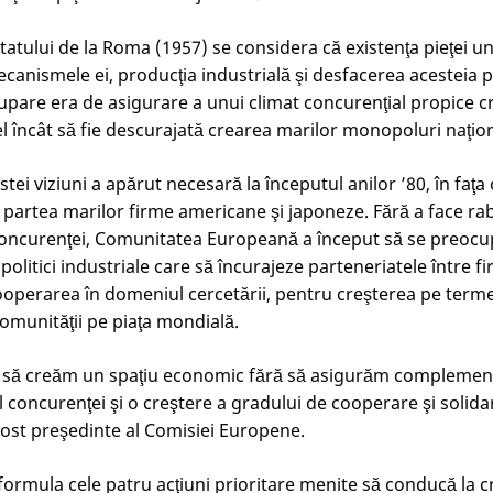
atului de la Roma (1957) se considera că existenţa pieţei un
canismele ei, producţia industrială şi desfacerea acesteia p
upare era de asigurare a unui climat concurenţial propice cr
l încât să fie descurajată crearea marilor monopoluri naţion
stei viziuni a apărut necesară la începutul anilor ’80, în faţa
 partea marilor firme americane şi japoneze. Fără a face raba
concurenţei, Comunitatea Europeană a început să se preocu
olitici industriale care să încurajeze parteneriatele între 
operarea în domeniul cercetării, pentru creşterea pe term
Comunităţii pe piaţa mondială.
 să creăm un spaţiu economic fără să asigurăm complement
l concurenţei şi o creştere a gradului de cooperare şi solida
fost preşedinte al Comisiei Europene.
formula cele patru acţiuni prioritare menite să conducă la c