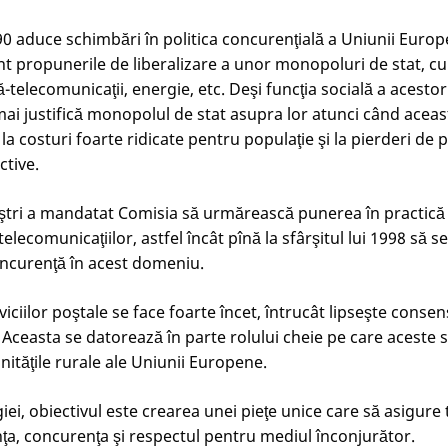
’90 aduce schimbări în politica concurenţială a Uniunii Euro
nt propunerile de liberalizare a unor monopoluri de stat, cum
-telecomunicaţii, energie, etc. Deşi funcţia socială a acestor 
mai justifică monopolul de stat asupra lor atunci când aceast
 costuri foarte ridicate pentru populaţie şi la pierderi de p
ctive.
iştri a mandatat Comisia să urmărească punerea în practică
telecomunicaţiilor, astfel încât pînă la sfârşitul lui 1998 să s
oncurenţă în acest domeniu.
viciilor poştale se face foarte încet, întrucât lipseşte conse
ceasta se datorează în parte rolului cheie pe care aceste ser
nităţile rurale ale Uniunii Europene.
iei, obiectivul este crearea unei pieţe unice care să asigure
nţa, concurenţa şi respectul pentru mediul înconjurător.