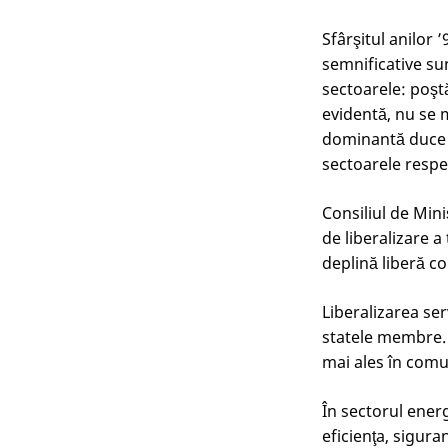
Sfârşitul anilor 
semnificative su
sectoarele: poştă
evidentă, nu se 
dominantă duce la
sectoarele respe
Consiliul de Min
de liberalizare a 
deplină liberă c
Liberalizarea ser
statele membre. A
mai ales în comu
În sectorul energ
eficienţa, sigura