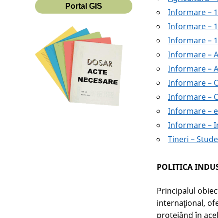
Portal GIS
Informare – 
Informare – 10
Informare – 
Informare – 
Informare – 
Informare – 
Informare – C
Informare – e
Informare – I
Tineri – Stud
POLITICA INDU
Principalul obiec
internaţional, of
protejând în acel