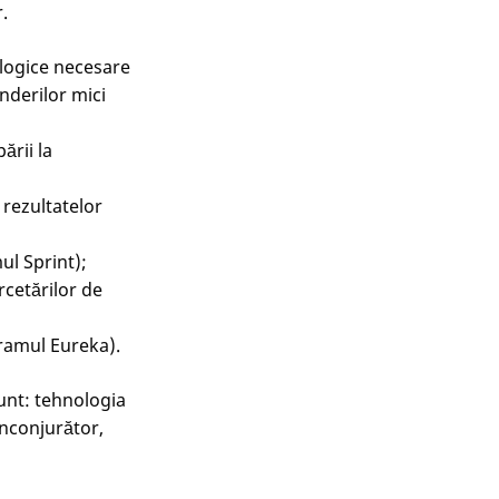
.
ologice necesare
nderilor mici
ării la
a rezultatelor
ul Sprint);
rcetărilor de
gramul Eureka).
unt: tehnologia
înconjurător,