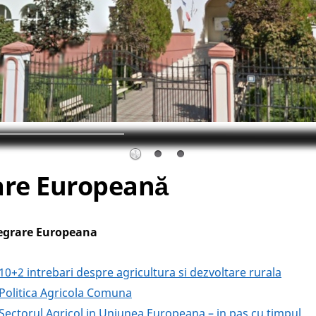
are Europeană
egrare Europeana
 10+2 intrebari despre agricultura si dezvoltare rurala
 Politica Agricola Comuna
 Sectorul Agricol in Uniunea Europeana – in pas cu timpul