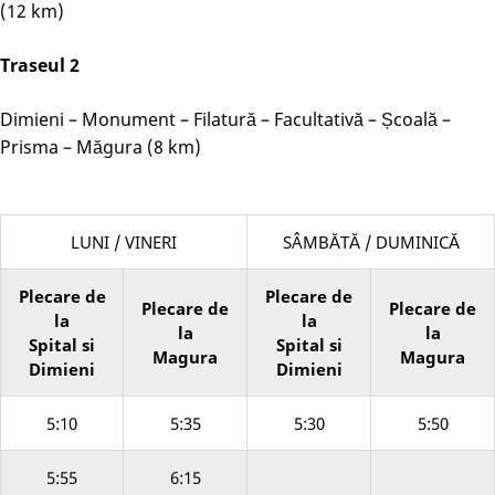
(12 km)
Traseul 2
Dimieni – Monument – Filatură – Facultativă – Școală –
Prisma – Măgura (8 km)
LUNI / VINERI
SÂMBĂTĂ / DUMINICĂ
Plecare de
Plecare de
Plecare de
Plecare de
la
la
la
la
Spital si
Spital si
Magura
Magura
Dimieni
Dimieni
5:10
5:35
5:30
5:50
5:55
6:15