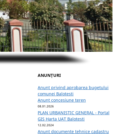
ANUNȚURI
Anunt privind aprobarea bugetului
comunei Balotesti
Anunt concesiune teren
08.01.2026
PLAN URBANISTIC GENERAL - Portal
GIS Harta UAT Balotesti
12.02.2024
Anunt documente tehnice cadastru