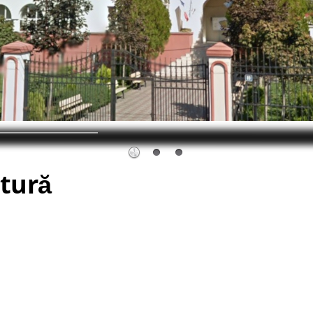
ltură